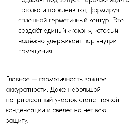
потолка и проклеивают, формируя
сплошной герметичный контур. Это
создаёт единый «кокон», который
надёжно удерживает пар внутри
помещения.
Главное — герметичность важнее
аккуратности. Даже небольшой
неприклеенный участок станет точкой
конденсации и сведёт на нет всю
ПОЛУЧИТЕ КАТАЛОГ ИЗ 18
защиту.
НАШИХ ЛУЧШИХ БАНЬ
ДЛЯ
ДАЧИ И ДОМА В MAX В 1