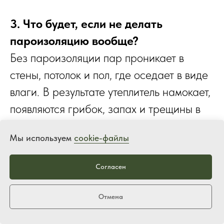
3. Что будет, если не делать
пароизоляцию вообще?
Без пароизоляции пар проникает в
стены, потолок и пол, где оседает в виде
влаги. В результате утеплитель намокает,
появляются грибок, запах и трещины в
древесине. Через пару лет такая баня
Мы используем
cookie-файлы
начнёт разрушаться изнутри.
Согласен
Получить каталог
Отмена