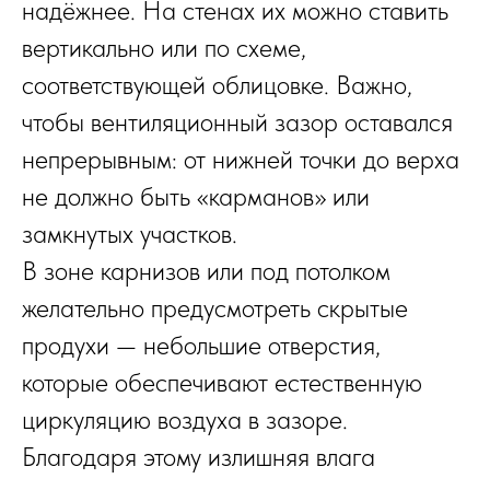
надёжнее. На стенах их можно ставить
«Хочу получить каталог»
вертикально или по схеме,
соответствующей облицовке. Важно,
После отправки сообщения, каталог
чтобы вентиляционный зазор оставался
тут же придет в Ваш мессенджер
непрерывным: от нижней точки до верха
не должно быть «карманов» или
ПОЛУЧИТЬ КАТАЛОГ ИЗ 18
замкнутых участков.
ПРОЕКТОВ БАНЬ В MAX
В зоне карнизов или под потолком
желательно предусмотреть скрытые
продухи — небольшие отверстия,
которые обеспечивают естественную
циркуляцию воздуха в зазоре.
Благодаря этому излишняя влага