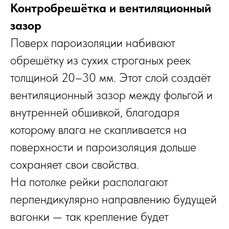
Контробрешётка и вентиляционный
КЛИК
зазор
Поверх пароизоляции набивают
обрешётку из сухих строганых реек
толщиной 20–30 мм. Этот слой создаёт
вентиляционный зазор между фольгой и
внутренней обшивкой, благодаря
которому влага не скапливается на
поверхности и пароизоляция дольше
Пришлём в течении 2 минут
каталог наших
бань с ценами
сохраняет свои свойства.
и работами за 2026 год в формате PDF
На потолке рейки располагают
Нажмите на кнопку ниже и вас
перпендикулярно направлению будущей
перенаправит в MAX
и просто
нужно будет отправить сообщение:
вагонки — так крепление будет