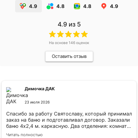
4.9
4.8
4.8
4.9
4.9
из 5
На основе
146
оценок
Оставить отзыв
Димочка ДАК
23 июля 2026
Спасибо за работу Святославу, который принимал
заказ на баню и подготавливал договор. Заказали
баню 4х2,4 м. каркасную. Два отделения: комната
отдыха и парильное. все сделано качественно
Читать полностью