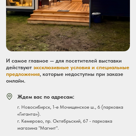
«Хочу получить каталог»
И самое главное — для посетителей выставки
ПОЛУЧИТЬ КАТАЛОГ ИЗ 28
действуют
эксклюзивные условия и специальные
ПРОЕКТОВ БАНЬ В MAX
предложения
, которые недоступны при заказе
онлайн.
Ждем вас по адресам:
г. Новосибирск, 1-е Мочищенское ш., 6 (парковка
«Гиганта»).
г. Кемерово, пр. Октябрьский, 67 - парковка
магазина "Магнит".