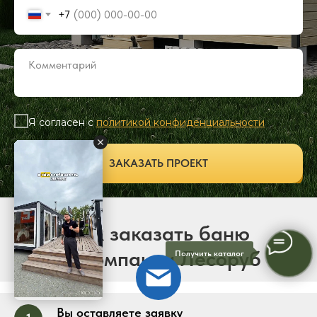
+7
Я согласен с
политикой конфиденциальности
ЗАКАЗАТЬ ПРОЕКТ
Как заказать баню
от компании Лесоруб
Получить каталог
Вы оставляете заявку