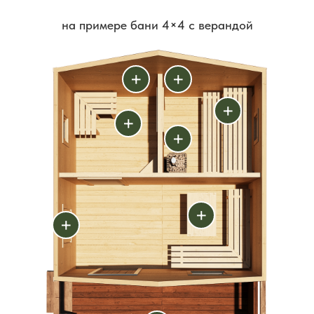
на примере бани 4×4 с верандой
+
+
+
+
+
+
+