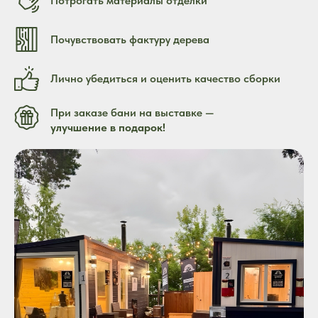
Потрогать материалы отделки
ДАЧИ И ДОМА В MAX В 1
КЛИК
Почувствовать фактуру дерева
Лично убедиться и оценить качество сборки
При заказе бани на выставке —
улучшение в подарок!
Пришлём в течении 2 минут
каталог наших
бань с ценами
и работами за 2026 год в формате PDF
Нажмите на кнопку ниже и вас
перенаправит в MAX
и просто
нужно будет отправить сообщение: