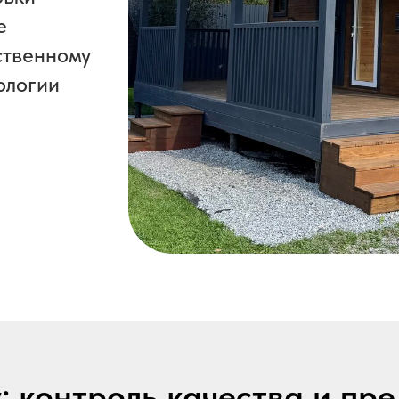
е
ственному
ологии
: контроль качества и пр