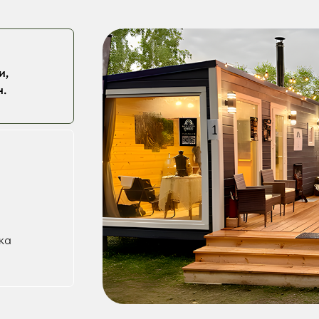
и,
.
вка