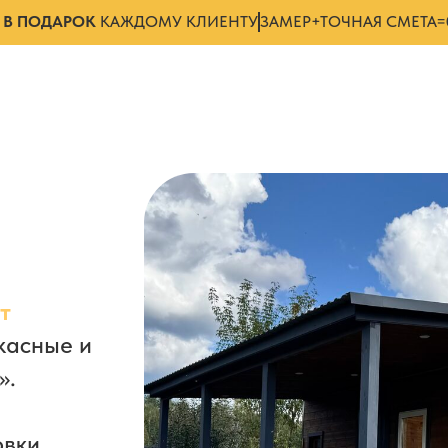
Я
В ПОДАРОК
КАЖДОМУ КЛИЕНТУ
ЗАМЕР+ТОЧНАЯ СМЕТА=
т
касные и
».
овки