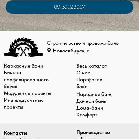
г. Новосибирск, 1-е
89139528367
Мочищенское ш., 6 -
парковка «Гиганта"
г. Кемерово, пр.
Cookie-файлы
Октябрьский, 57/1 -
парковка магазина
Политика
"Магнит"
конфиденциальности
© «Лесоруб бани», 2026. ИП Заречный Дмитрий
Сергеевич ИНН: 544591907648 ОГРН:
319547600023547