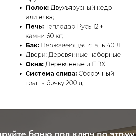
Полок:
Двухъярусный кедр
или ёлка;
Печь:
Теплодар Русь 12 +
камни 60 кг;
Бак:
Нержавеющая сталь 40 Л
а
Двери: Деревянные наборные
Окна:
Деревянные и ПВХ
Система слива:
Сборочный
трап в бочку 200 л;
руйте баню под ключ по этому