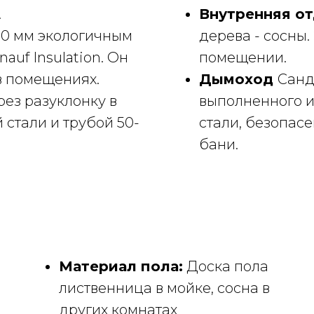
.
Внутренняя о
00 мм экологичным
дерева - сосны.
auf Insulation. Он
помещении.
в помещениях.
Дымоход
Санд
ез разуклонку в
выполненного 
стали и трубой 50-
стали, безопас
бани.
Материал пола:
Доска пола
лиственница в мойке, сосна в
других комнатах