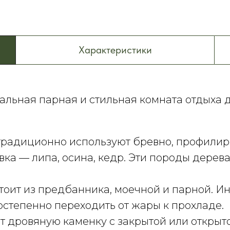
Характеристики
льная парная и стильная комната отдыха д
 традиционно используют
бревно, профилир
вка — липа, осина, кедр. Эти породы дере
стоит из предбанника, моечной и парной. И
остепенно переходить от жары к прохладе.
т дровяную каменку с закрытой или открыто