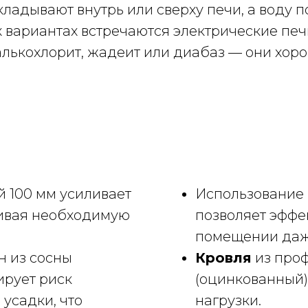
кладывают внутрь или сверху печи, а воду 
 вариантах встречаются электрические печи
талькохлорит, жадеит или диабаз — они хор
 100 мм усиливает
Использование
чивая необходимую
позволяет эффе
помещении даж
н из сосны
Кровля
из про
ирует риск
(оцинкованный)
 усадки, что
нагрузки.