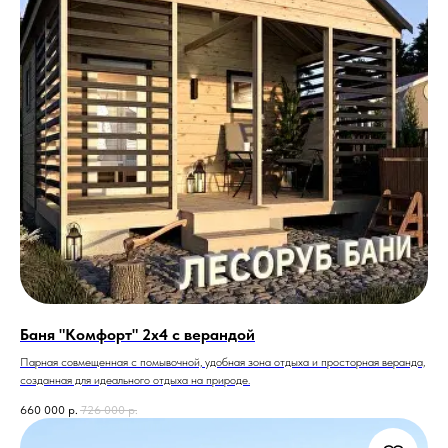
Баня "Комфорт" 2х4 с верандой
Парная совмещенная с помывочной, удобная зона отдыха и просторная веранда,
созданная для идеального отдыха на природе.
660 000
р.
726 000
р.