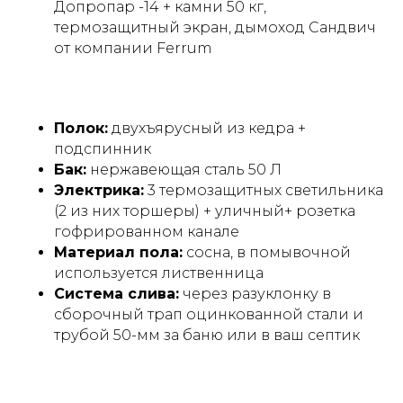
Допропар -14 + камни 50 кг,
термозащитный экран, дымоход Сандвич
от компании Ferrum
Полок:
двухъярусный из кедра +
подспинник
Бак:
нержавеющая сталь 50 Л
Электрика:
3 термозащитных светильника
(2 из них торшеры) + уличный+ розетка
гофрированном канале
Материал пола:
сосна, в помывочной
используется лиственница
Система слива:
через разуклонку в
сборочный трап оцинкованной стали и
трубой 50-мм за баню или в ваш септик
Размеры, планировки и
стили