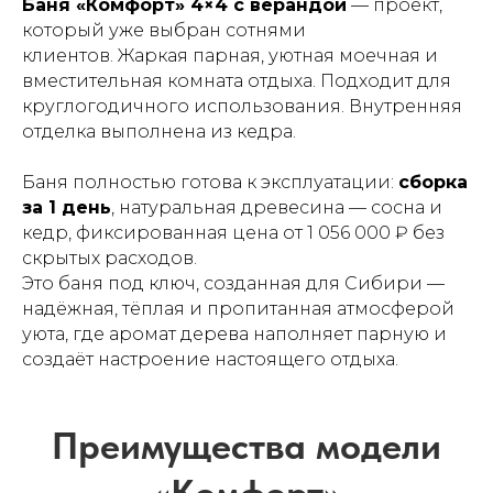
Баня «Комфорт» 4×4 с верандой
— проект,
который уже выбран сотнями
клиентов. Жаркая парная, уютная моечная и
вместительная комната отдыха. Подходит для
круглогодичного использования. Внутренняя
отделка выполнена из кедра.
Баня полностью готова к эксплуатации:
сборка
за 1 день
, натуральная древесина — сосна и
кедр, фиксированная цена от 1 056 000 ₽ без
Почему выбирают
скрытых расходов.
«Лесоруб Бани»
Это баня под ключ, созданная для Сибири —
надёжная, тёплая и пропитанная атмосферой
уюта, где аромат дерева наполняет парную и
создаёт настроение настоящего отдыха.