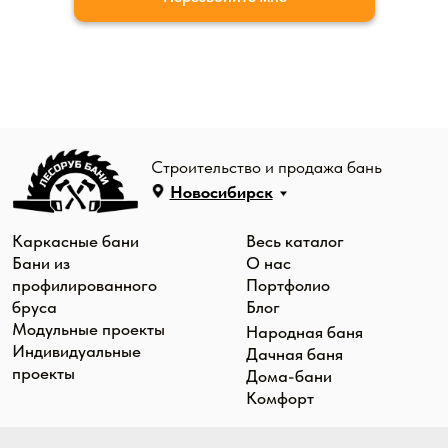
Комфорт
Производство
Контакты
г. Бердск,
bany-sib@yandex.ru
ул. Первомайская, 7а
8 (903) 903 48 96
Офисы:
г. Бердск, ул. Ленина, 69
Выставочные площадки:
г. Новосибирск, 1-е
Мочищенское ш., 6 -
парковка «Гиганта"
г. Кемерово, пр.
Cookie-файлы
Октябрьский, 57/1 -
парковка магазина
Политика
"Магнит"
конфиденциальности
© «Лесоруб бани», 2026. ИП Заречный Дмитрий
Сергеевич ИНН: 544591907648 ОГРН:
319547600023547