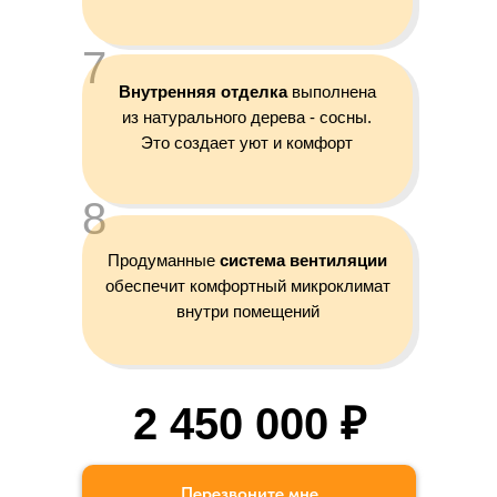
7
Внутренняя отделка
выполнена
из натурального дерева - сосны.
Это создает уют и комфорт
8
Продуманные
система вентиляции
обеспечит комфортный микроклимат
Строительство и продажа бань
внутри помещений
Новосибирск
Каркасные бани
Весь каталог
Бани из
О нас
2 450 000 ₽
профилированного
Портфолио
бруса
Блог
Модульные проекты
Народная баня
Индивидуальные
Дачная баня
Перезвоните мне
проекты
Дома-бани