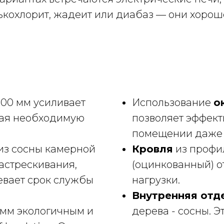
лькохлорит, жадеит или диабаз — они хорош
00 мм усиливает
Использование
о
вая необходимую
позволяет эффект
помещении даже 
 из сосны камерной
Кровля
из профи
астрескивания,
(оцинкованный) 
евает срок службы
нагрузки.
Внутренняя отд
 мм экологичным и
дерева - сосны. Э