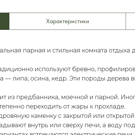
Характеристики
льная парная и стильная комната отдыха д
радиционно используют
бревно, профилиров
а — липа, осина, кедр. Эти породы дерева
оит из предбанника, моечной и парной. Ино
тепенно переходить от жары к прохладе.
дровяную каменку с закрытой или открытой 
адывают внутрь или сверху печи, а воду по
ариантах встречаются электрические печи, 