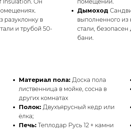
Insulation. Он
помещении.
помещениях.
Дымоход
Сандви
 разуклонку в
выполненного из
али и трубой 50-
стали, безопасен
бани.
Материал пола:
Доска пола
лиственница в мойке, сосна в
других комнатах
Полок:
Двухъярусный кедр или
ёлка;
Печь:
Теплодар Русь 12 + камни