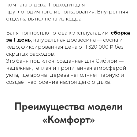
комната отдыха. Подходит для
круглогодичного использования. Внутренняя
отделка выполнена из кедра.
Баня полностью готова к эксплуатации:
сборка
за 1 день
, натуральная древесина — сосна и
кедр, фиксированная цена от 1 320 000 ₽ без
Почему выбирают
скрытых расходов.
Это баня под ключ, созданная для Сибири —
«Лесоруб Бани»
надёжная, тёплая и пропитанная атмосферой
уюта, где аромат дерева наполняет парную и
создаёт настроение настоящего отдыха.