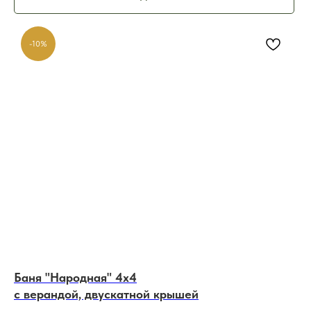
-10%
Баня "Народная" 4х4
с верандой, двускатной крышей