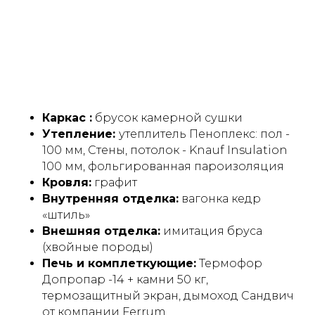
Каркас :
брусок камерной сушки
Утепление:
утеплитель Пеноплекс: пол -
100 мм, Стены, потолок - Knauf Insulation
100 мм, фольгированная пароизоляция
Кровля:
графит
Внутренняя отделка:
вагонка кедр
«штиль»
Преимущества модели
Внешняя отделка:
имитация бруса
«Комфорт»
(хвойные породы)
Печь и комплеткующие:
Термофор
Допропар -14 + камни 50 кг,
термозащитный экран, дымоход Сандвич
от компании Ferrum