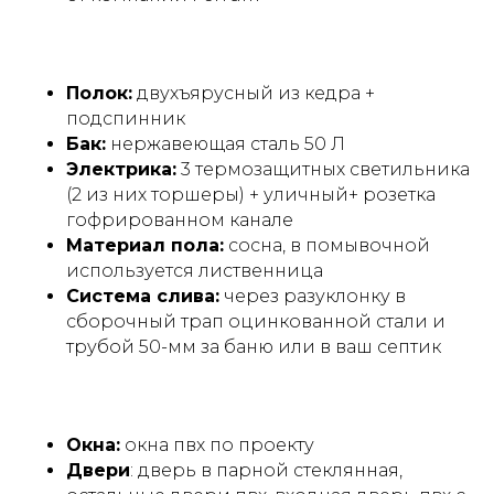
Полок:
двухъярусный из кедра +
подспинник
Бак:
нержавеющая сталь 50 Л
Электрика:
3 термозащитных светильника
(2 из них торшеры) + уличный+ розетка
гофрированном канале
Материал пола:
сосна, в помывочной
используется лиственница
Система слива:
через разуклонку в
сборочный трап оцинкованной стали и
трубой 50-мм за баню или в ваш септик
Размеры, планировки и
стили
Окна:
окна пвх по проекту
Двери
: дверь в парной стеклянная,