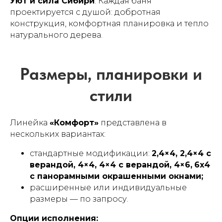
Уют и сила Сибири
. Каждая баня
проектируется с душой: добротная
Как заказать баню
конструкция, комфортная планировка и тепло
натурального дерева.
Линейка
«Комфорт»
представлена в
нескольких вариантах:
стандартные модификации:
2,4×4, 2,4×4 с
верандой, 4×4, 4×4 с верандой, 4×6,
6х4
с панорамными окрашенными окнами;
расширенные или индивидуальные
Часто задаваемые
размеры — по запросу.
вопросы (FAQ)
Опции исполнения: