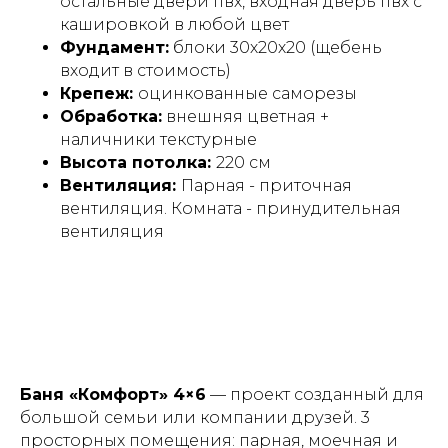
остальные двери пвх, входная дверь пвх с
кашировкой в любой цвет
Фундамент:
блоки 30х20х20 (щебень
входит в стоимость)
Крепеж:
оцинкованные саморезы
Обработка:
внешняя цветная +
наличники текстурные
Высота потолка:
220 см
Вентиляция:
Парная - приточная
вентиляция. Комната - принудительная
вентиляция
Применение и сценарии
использования
Баня «Комфорт» 4×6
— проект созданный для
большой семьи или компании друзей. 3
просторных помещения: парная, моечная и