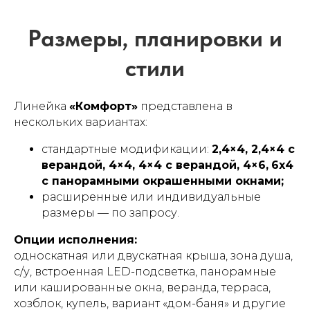
Линейка
«Комфорт»
представлена в
нескольких вариантах:
стандартные модификации:
2,4×4, 2,4×4 с
верандой, 4×4, 4×4 с верандой, 4×6,
6х4
с панорамными окрашенными окнами;
расширенные или индивидуальные
размеры — по запросу.
Часто задаваемые
Опции исполнения:
вопросы (FAQ)
односкатная или двускатная крыша, зона душа,
с/у, встроенная LED-подсветка, панорамные
или кашированные окна, веранда, терраса,
хозблок, купель, вариант «дом-баня» и другие