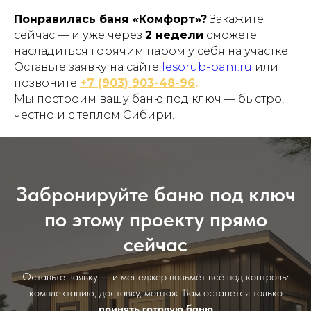
Понравилась баня «Комфорт»?
Закажите
сейчас — и уже через
2 недели
сможете
насладиться горячим паром у себя на участке.
Оставьте заявку на сайте
lesorub-bani.ru
или
позвоните
+7 (903) 903-48-96
.
Мы построим вашу баню под ключ — быстро,
честно и с теплом Сибири.
Забронируйте баню под ключ
по этому проекту прямо
сейчас
Оставьте заявку — и менеджер возьмёт всё под контроль:
комплектацию, доставку, монтаж. Вам останется только
принять готовую баню