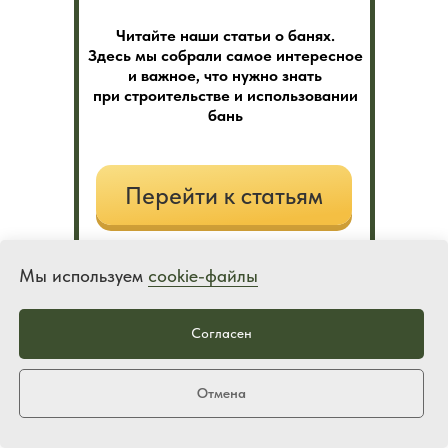
Читайте наши статьи о банях.
Здесь мы собрали самое интересное
и важное, что нужно знать
при строительстве и использовании
бань
Перейти к статьям
Мы используем
cookie-файлы
Согласен
Строительство бань
Отмена
Выставочные площадки: