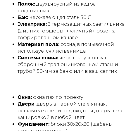
Полок:
двухъярусный из кедра +
подспинник
Бак:
нержавеющая сталь 50 Л
Электрика:
3 термозащитных светильника
(2 из них торшеры) + уличный+ розетка
гофрированном канале
Материал пола:
сосна, в помывочной
используется лиственница
Система слива:
через разуклонку в
сборочный трап оцинкованной стали и
трубой 50-мм за баню или в ваш септик
Размеры, планировки и
стили
Окна:
окна пвх по проекту
Двери
: дверь в парной стеклянная,
остальные двери пвх, входная дверь пвх с
кашировкой в любой цвет
Фундамент:
блоки 30х20х20 (щебень
входит в стоимость)