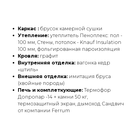
Каркас :
брусок камерной сушки
Утепление:
утеплитель Пеноплекс: пол -
100 мм, Стены, потолок - Knauf Insulation
100 мм, фольгированная пароизоляция
Кровля:
графит
Внутренняя отделка:
вагонка кедр
«штиль»
Преимущества модели
Внешняя отделка:
имитация бруса
«Комфорт»
(хвойные породы)
Печь и комплеткующие:
Термофор
Допропар -14 + камни 50 кг,
термозащитный экран, дымоход Сандвич
от компании Ferrum