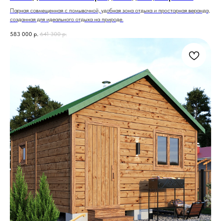
Парная совмещенная с помывочной, удобная зона отдыха и просторная веранда,
созданная для идеального отдыха на природе.
583 000
р.
641 300
р.