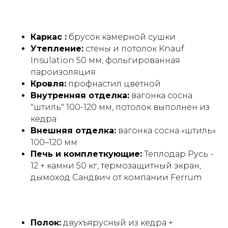
Каркас :
брусок камерной сушки
Утепление:
стены и потолок Knauf
Insulation 50 мм, фольгированная
Преимущества модели
пароизоляция
Кровля:
профнастил цветной
«Дачная»
Внутренняя отделка:
вагонка сосна
"штиль" 100-120 мм, потолок выполнен из
кедра
Внешняя отделка:
вагонка сосна «штиль»
100–120 мм
Печь и комплеткующие:
Теплодар Русь -
12 + камни 50 кг, термозащитный экран,
дымоход Сандвич от компании Ferrum
Полок:
двухъярусный из кедра +