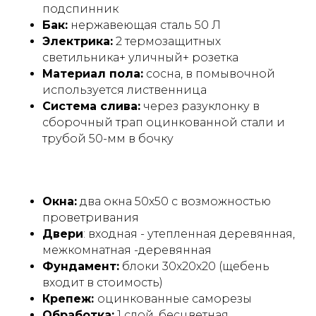
подспинник
Бак:
нержавеющая сталь 50 Л
Электрика:
2 термозащитных
светильника+ уличный+ розетка
Материал пола:
сосна, в помывочной
используется лиственница
Система слива:
через разуклонку в
сборочный трап оцинкованной стали и
Размеры, планировки и
трубой 50-мм в бочку
стили
Окна:
два окна 50х50 с возможностью
проветривания
Двери
: входная - утепленная деревянная,
межкомнатная -деревянная
Фундамент:
блоки 30х20х20 (щебень
входит в стоимость)
Крепеж:
оцинкованные саморезы
Обработка:
1 слой, бесцветная