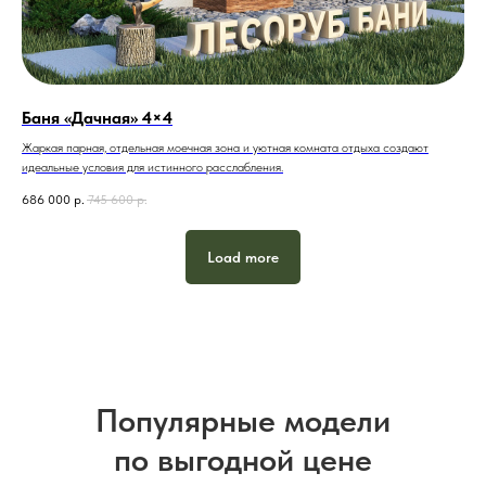
Баня «Дачная» 4×4
Жаркая парная, отдельная моечная зона и уютная комната отдыха создают
идеальные условия для истинного расслабления.
686 000
р.
745 600
р.
Load more
Популярные модели
по выгодной цене