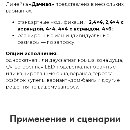
Линейка
«Дачная»
представлена в нескольких
вариантах:
стандартные модификации:
2,4×4, 2,4×4 с
верандой, 4×4, 4×4 с верандой, 4×6;
расширенные или индивидуальные
размеры — по запросу.
Опции исполнения:
Часто задаваемые
односкатная или двускатная крыша, зона душа,
с/у, встроенная LED-подсветка, панорамные
вопросы (FAQ)
или кашированные окна, веранда, терраса,
хозблок, купель, вариант «дом-баня» и другие
решения по вашему запросу.