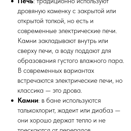
Печь
: традиционно используют
дровяную каменку с закрытой или
открытой топкой, но есть и
современные электрические печи.
Камни закладывают внутрь или
сверху печи, а воду поддают для
образования густого влажного пара.
В современных вариантах
Часто задаваемые
вопросы
встречаются электрические печи, но
классика — это дрова.
Ознакомьтесь с ответами на вопросы,
которые нам чаще всего задают наши
Камни
: в бане используются
клиенты. Уверены, среди них вы увидите
талькохлорит, жадеит или диабаз —
ответ и на интересующий вас вопрос
они хорошо держат тепло и не
трескаются от перепадов